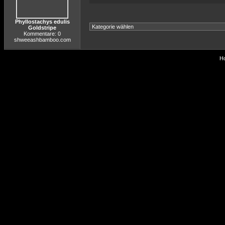
Phyllostachys edulis
Goldstripe
Kommentare: 0
shweeashbamboo.com
Ho