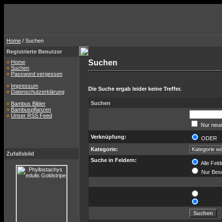
Home
/ Suchen
Registrierte Benutzer
Suchen
»
Home
»
Suchen
»
Password vergessen
»
Impressum
Die Suche ergab leider keine Treffer.
»
Datenschutzerklärung
Suchen
»
Bambus Bilder
»
Bambuspflanzen
»
Unser RSS Feed
Nur neue
Verknüpfung:
ODER
Kategorie:
Zufallsbild
Suche in Feldern:
Alle Feld
Nur Bes