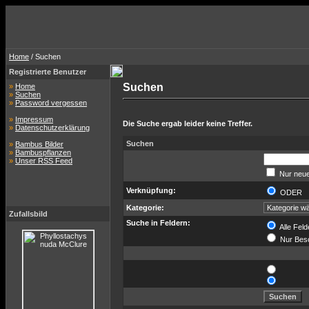
Home
/ Suchen
Registrierte Benutzer
Suchen
»
Home
»
Suchen
»
Password vergessen
»
Impressum
Die Suche ergab leider keine Treffer.
»
Datenschutzerklärung
Suchen
»
Bambus Bilder
»
Bambuspflanzen
»
Unser RSS Feed
Nur neue
Verknüpfung:
ODER
Kategorie:
Zufallsbild
Suche in Feldern:
Alle Feld
Nur Bes