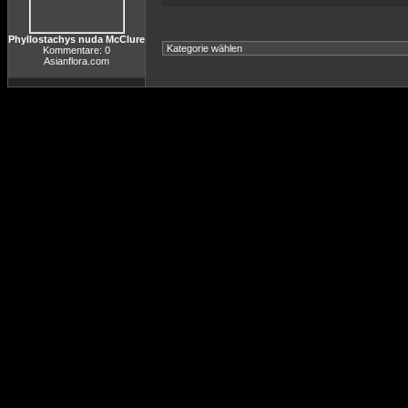
Phyllostachys nuda McClure
Kommentare: 0
Asianflora.com