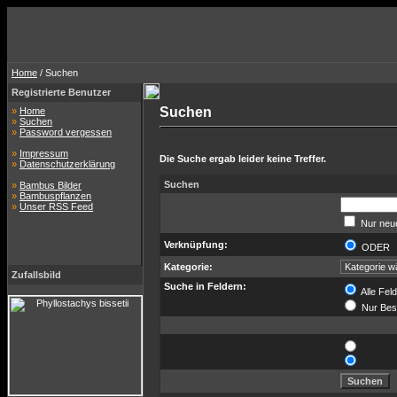
Home
/ Suchen
Registrierte Benutzer
Suchen
»
Home
»
Suchen
»
Password vergessen
»
Impressum
Die Suche ergab leider keine Treffer.
»
Datenschutzerklärung
Suchen
»
Bambus Bilder
»
Bambuspflanzen
»
Unser RSS Feed
Nur neue
Verknüpfung:
ODE
Kategorie:
Zufallsbild
Suche in Feldern:
Alle Fel
Nur Bes