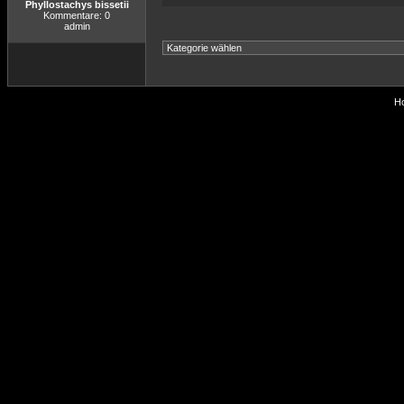
Phyllostachys bissetii
Kommentare: 0
admin
Ho