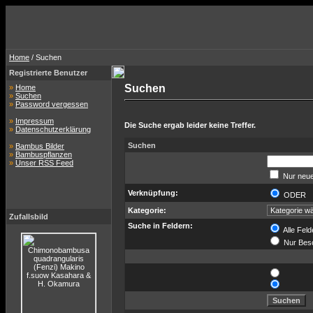
Home
/ Suchen
Registrierte Benutzer
Suchen
»
Home
»
Suchen
»
Password vergessen
»
Impressum
Die Suche ergab leider keine Treffer.
»
Datenschutzerklärung
Suchen
»
Bambus Bilder
»
Bambuspflanzen
»
Unser RSS Feed
Nur neue
Verknüpfung:
ODER
Kategorie:
Zufallsbild
Suche in Feldern:
Alle Feld
Nur Bes