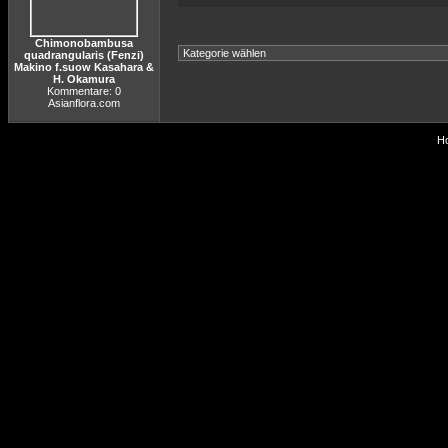
Chimonobambusa
quadrangularis (Fenzi)
Makino f.suow Kasahara &
H. Okamura
Kommentare: 0
Asianflora.com
Ho