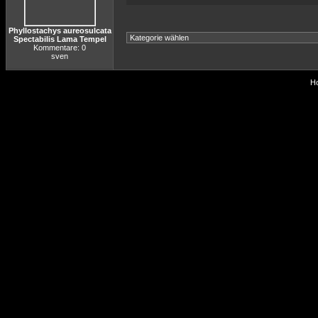
Phyllostachys aureosulcata
Spectabilis Lama Tempel
Kommentare: 0
sven
Ho