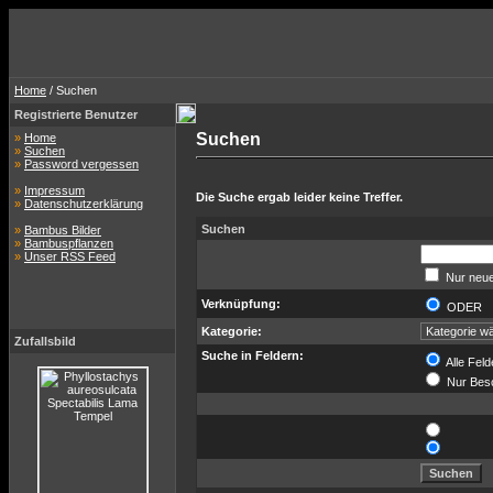
Home
/ Suchen
Registrierte Benutzer
Suchen
»
Home
»
Suchen
»
Password vergessen
»
Impressum
Die Suche ergab leider keine Treffer.
»
Datenschutzerklärung
Suchen
»
Bambus Bilder
»
Bambuspflanzen
»
Unser RSS Feed
Nur neue
Verknüpfung:
ODER
Kategorie:
Zufallsbild
Suche in Feldern:
Alle Feld
Nur Bes