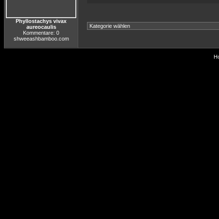
Phyllostachys vivax
aureocaulis
Kommentare: 0
shweeashbamboo.com
Ho