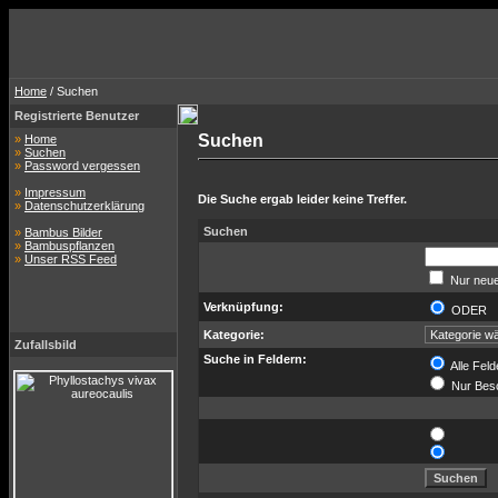
Home
/ Suchen
Registrierte Benutzer
Suchen
»
Home
»
Suchen
»
Password vergessen
»
Impressum
Die Suche ergab leider keine Treffer.
»
Datenschutzerklärung
Suchen
»
Bambus Bilder
»
Bambuspflanzen
»
Unser RSS Feed
Nur neue
Verknüpfung:
ODER
Kategorie:
Zufallsbild
Suche in Feldern:
Alle Feld
Nur Bes