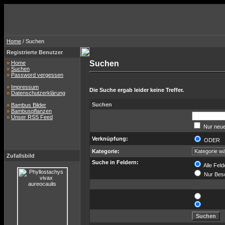
Home
/ Suchen
Registrierte Benutzer
Suchen
»
Home
»
Suchen
»
Password vergessen
»
Impressum
Die Suche ergab leider keine Treffer.
»
Datenschutzerklärung
Suchen
»
Bambus Bilder
»
Bambuspflanzen
»
Unser RSS Feed
Nur neue
Verknüpfung:
ODER
Kategorie:
Zufallsbild
Suche in Feldern:
Alle Feld
Nur Bes