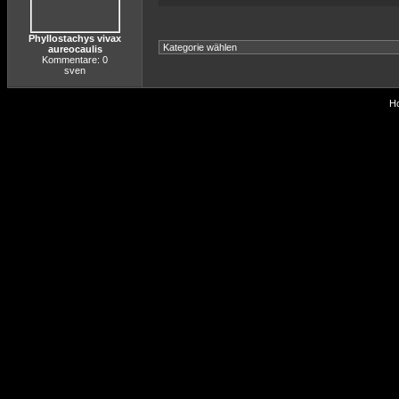
Phyllostachys vivax
aureocaulis
Kommentare: 0
sven
Ho