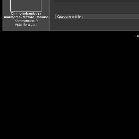
Chimonobambusa
marmorea (Mitford) Makino
Kommentare: 0
Asianflora.com
Ho