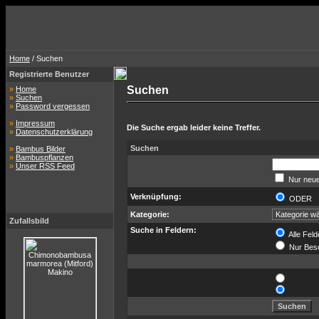
Home
/ Suchen
Registrierte Benutzer
Suchen
»
Home
»
Suchen
»
Password vergessen
»
Impressum
Die Suche ergab leider keine Treffer.
»
Datenschutzerklärung
Suchen
»
Bambus Bilder
»
Bambuspflanzen
»
Unser RSS Feed
Nur neue
Verknüpfung:
ODER
Kategorie:
Zufallsbild
Suche in Feldern:
Alle Feld
Nur Bes