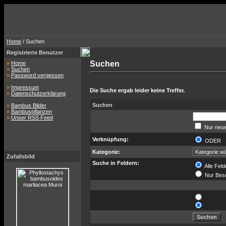
Home
/ Suchen
Registrierte Benutzer
Suchen
»
Home
»
Suchen
»
Password vergessen
»
Impressum
Die Suche ergab leider keine Treffer.
»
Datenschutzerklärung
Suchen
»
Bambus Bilder
»
Bambuspflanzen
»
Unser RSS Feed
Nur neue
Verknüpfung:
ODER
Kategorie:
Zufallsbild
Suche in Feldern:
Alle Feld
Nur Bes