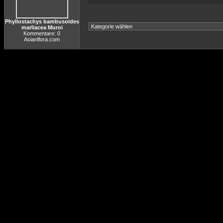
Phyllostachys bambusoides
marliacea Muroi
Kommentare: 0
Asianflora.com