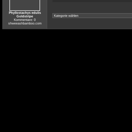
Phyllostachys edulis
Goldstripe
Kommentare: 0
shweeashbamboo.com