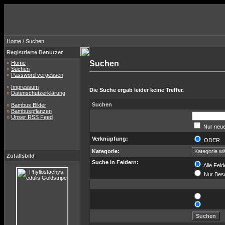
Home
/ Suchen
Registrierte Benutzer
Suchen
»
Home
»
Suchen
»
Password vergessen
»
Impressum
Die Suche ergab leider keine Treffer.
»
Datenschutzerklärung
Suchen
»
Bambus Bilder
»
Bambuspflanzen
»
Unser RSS Feed
Nur neue
Verknüpfung:
ODER
Kategorie:
Zufallsbild
Suche in Feldern:
Alle Feld
Nur Bes