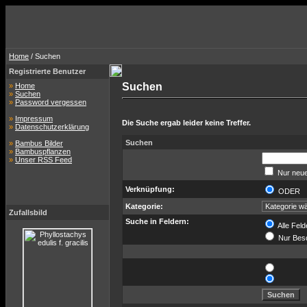
Home
/ Suchen
Registrierte Benutzer
Suchen
»
Home
»
Suchen
»
Password vergessen
»
Impressum
Die Suche ergab leider keine Treffer.
»
Datenschutzerklärung
Suchen
»
Bambus Bilder
»
Bambuspflanzen
»
Unser RSS Feed
Nur neue
Verknüpfung:
ODER
Kategorie:
Zufallsbild
Suche in Feldern:
Alle Feld
Nur Bes