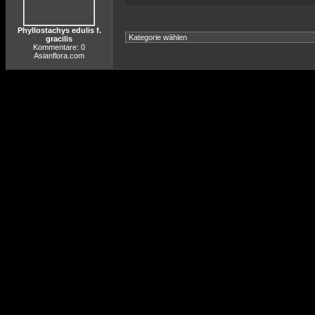
Phyllostachys edulis f.
gracilis
Kommentare: 0
Asianflora.com