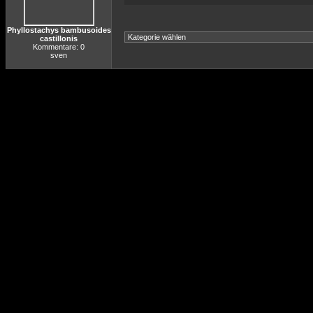
Phyllostachys bambusoides
castillonis
Kommentare: 0
sven