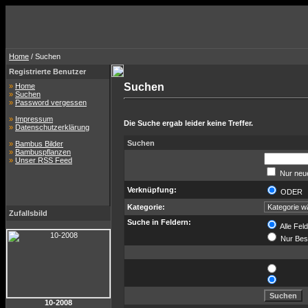
Home
/ Suchen
Registrierte Benutzer
Suchen
»
Home
»
Suchen
»
Password vergessen
»
Impressum
Die Suche ergab leider keine Treffer.
»
Datenschutzerklärung
Suchen
»
Bambus Bilder
»
Bambuspflanzen
»
Unser RSS Feed
Nur neue
Verknüpfung:
ODE
Kategorie:
Zufallsbild
Suche in Feldern:
Alle Fel
Nur Bes
10-2008