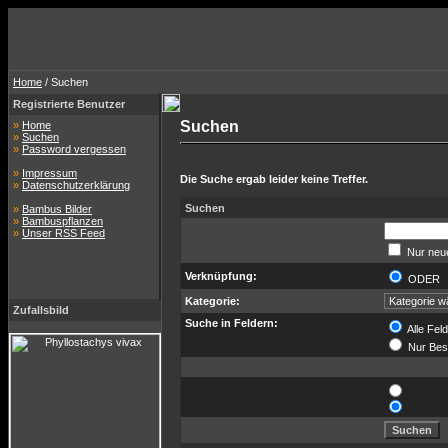
Home
/ Suchen
Registrierte Benutzer
Suchen
»
Home
»
Suchen
»
Password vergessen
»
Impressum
Die Suche ergab leider keine Treffer.
»
Datenschutzerklärung
Suchen
»
Bambus Bilder
»
Bambuspflanzen
»
Unser RSS Feed
Nur neue
Verknüpfung:
ODE
Kategorie:
Zufallsbild
Suche in Feldern:
Alle Fel
Nur Bes