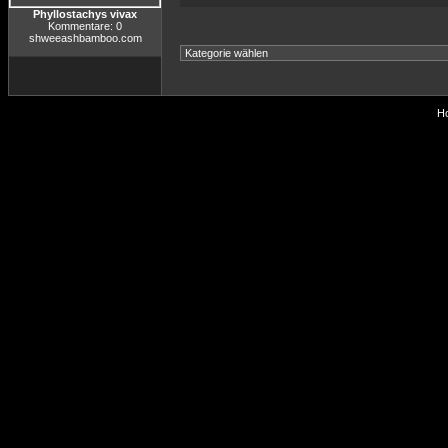
Phyllostachys vivax
Kommentare: 0
shweeashbamboo.com
Ho