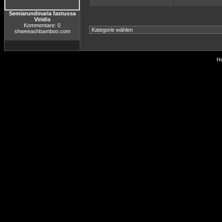
Semiarundinaria fastuosa
Viridis
Kommentare: 0
shweeashbamboo.com
Ho