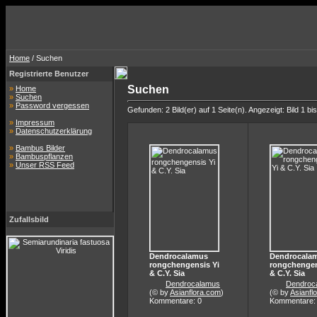
Home
/ Suchen
Registrierte Benutzer
Suchen
»
Home
»
Suchen
»
Password vergessen
Gefunden: 2 Bild(er) auf 1 Seite(n). Angezeigt: Bild 1 bis
»
Impressum
»
Datenschutzerklärung
»
Bambus Bilder
»
Bambuspflanzen
»
Unser RSS Feed
Zufallsbild
Dendrocalamus
Dendrocala
rongchengensis Yi
rongchengen
& C.Y. Sia
& C.Y. Sia
Dendrocalamus
Dendroc
(© by
Asianflora.com
)
(© by
Asianfl
Kommentare: 0
Kommentare: