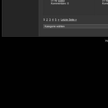
(© by
sven
)
(© b
Kommentare: 0
Komm
1
2
3
4
5
»
Letzte Seite »
Ho