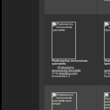
Komm
Phyllostachys aureosulcata
Phyl
spectabilis
Spec
Phyllostachys
aureosulcata Spectabilis
aure
(© by
Asianflora.com
)
(© b
Kommentare: 0
Komm