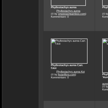
Phyllostachys aurea
Phyl
Phyllostachys aurea
(© by
shweeashbamboo.com
)
(© b
Kommentare: 0
Komm
Phyllostachys aurea Carr.
f.koi
Phyllostachys aurea Koi
Phyl
(© by
Asianflora.com
)
'Aur
Kommentare: 0
aure
(© b
Komm