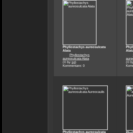
Phyllostachys aureosulcata
Phyl
Alata
Alat
Phyllostachys
aureosulcata Alata
aure
(© by
sg
)
(© b
Kommentare: 0
Komm
Phyllostachys aureosulcata
Phyl