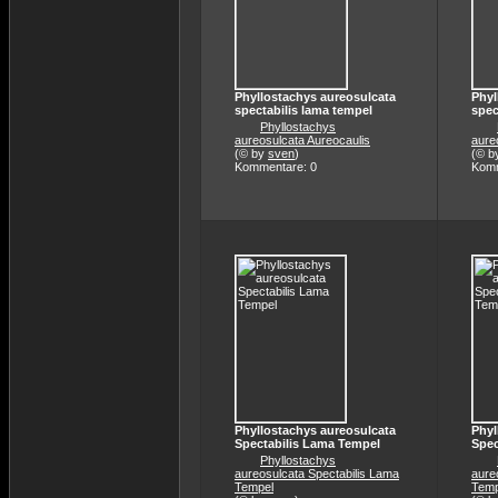
Phyllostachys aureosulcata
Phyl
spectabilis lama tempel
spec
Phyllostachys
aureosulcata Aureocaulis
aure
(© by
sven
)
(© b
Kommentare: 0
Komm
Phyllostachys aureosulcata
Phyl
Spectabilis Lama Tempel
Spec
Phyllostachys
aureosulcata Spectabilis Lama
aure
Tempel
Temp