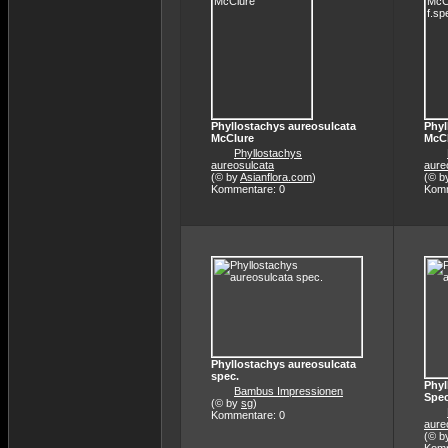
Phyllostachys aureosulcata
Phyl
McClure
McCl
Phyllostachys
aureosulcata
aure
(© by
Asianflora.com
)
(© b
Kommentare: 0
Komm
Phyllostachys aureosulcata
spec.
Phyl
Bambus Impressionen
Spec
(© by
sg
)
Kommentare: 0
aure
(© b