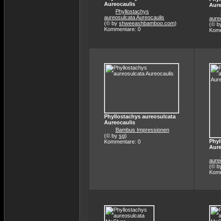
Aureocaulis
Aure
Phyllostachys
aureosulcata Aureocaulis
aure
(© by
shweeashbamboo.com
)
(© b
Kommentare: 0
Komm
Phyllostachys aureosulcata
Aureocaulis
Bambus Impressionen
(© by
sg
)
Phyl
Kommentare: 0
Aure
aure
(© b
Komm