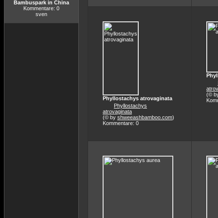
Bambuspark in China
Kommentare: 0
sven
Phyl
atro
(© b
Phyllostachys atrovaginata
Komm
Phyllostachys
atrovaginata
(© by
shweeashbamboo.com
)
Kommentare: 0