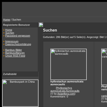
Home
/ Suchen
Registrierte Benutzer
Suchen
»
Home
»
Suchen
»
Password vergessen
Gefunden: 286 Bild(er) auf 5 Seite(n). Angezeigt: Bild 1 
»
Impressum
»
Datenschutzerklärung
»
Bambus Bilder
»
Bambuspflanzen
»
Unser RSS Feed
Zufallsbild
hyllostachys aureosulcata
aureocaulis
Phyl
Phyllostachys
vari
aureosulcata Aureocaulis
(© by
Asianflora.com
)
vario
Kommentare: 0
(© b
Komm