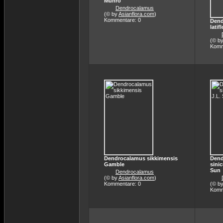
Munro
Dendrocalamus
(© by
Asianflora.com
)
Kommentare: 0
Dend
lati
(© b
Komm
Dendrocalamus sikkimensis
Dend
Gamble
sinic
Sun
Dendrocalamus
(© by
Asianflora.com
)
Kommentare: 0
(© b
Komm