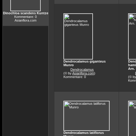
Dinochloa scandens Kuntze
Kommentare: 0
Asianflora.com
Dendrocalamus giganteus
Dend
Munro
hami
Arn.
Dendrocalamus
(© by
Asianflora.com
)
Kommentare: 0
(© b
Komm
Dendrocalamus latiflorus