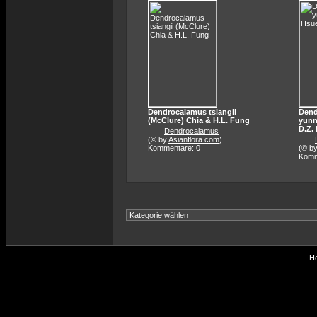
Dendrocalamus tsiangii
Dend
(McClure) Chia & H.L. Fung
yunn
D.Z. 
Dendrocalamus
(© by
Asianflora.com
)
Kommentare: 0
(© b
Komm
Ho