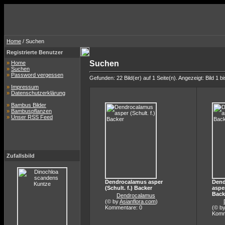
Home
/ Suchen
Registrierte Benutzer
Suchen
»
Home
»
Suchen
»
Password vergessen
Gefunden: 22 Bild(er) auf 1 Seite(n). Angezeigt: Bild 1 bi
»
Impressum
»
Datenschutzerklärung
»
Bambus Bilder
»
Bambuspflanzen
»
Unser RSS Feed
Zufallsbild
Dendrocalamus asper
Dend
(Schult. f.) Backer
asper
Back
Dendrocalamus
(© by
Asianflora.com
)
Kommentare: 0
(© b
Komm