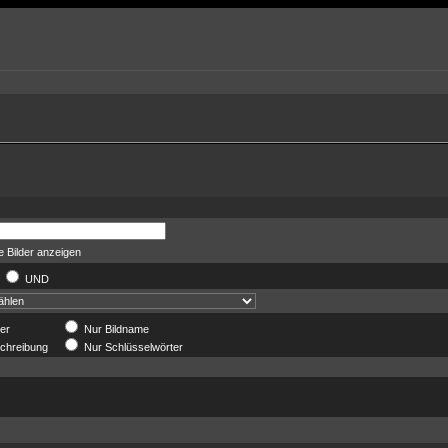
 Bilder anzeigen
R
UND
der
Nur Bildname
chreibung
Nur Schlüsselwörter