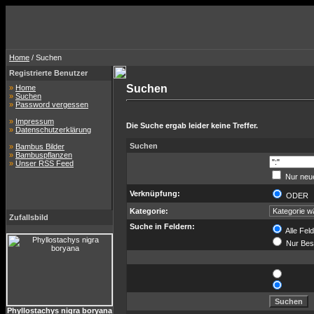
Home
/ Suchen
Registrierte Benutzer
Suchen
»
Home
»
Suchen
»
Password vergessen
»
Impressum
Die Suche ergab leider keine Treffer.
»
Datenschutzerklärung
Suchen
»
Bambus Bilder
»
Bambuspflanzen
»
Unser RSS Feed
Nur neue
Verknüpfung:
ODE
Kategorie:
Zufallsbild
Suche in Feldern:
Alle Fel
Nur Bes
Phyllostachys nigra boryana