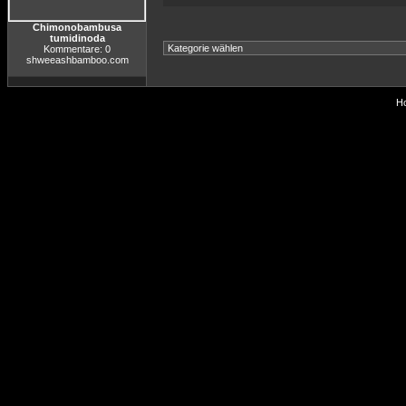
Chimonobambusa
tumidinoda
Kommentare: 0
shweeashbamboo.com
Ho