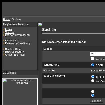
Home
/ Suchen
Registrierte Benutzer
Suchen
»
Home
»
Suchen
»
Password vergessen
»
Impressum
Die Suche ergab leider keine Treffer.
»
Datenschutzerklärung
Suchen
»
Bambus Bilder
»
Bambuspflanzen
»
Unser RSS Feed
Nur neue
Verknüpfung:
ODE
Kategorie:
Zufallsbild
Suche in Feldern:
Alle Fel
Nur Bes