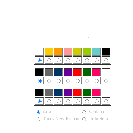
.
Arial
Verdana
Times New Roman
Helvetica