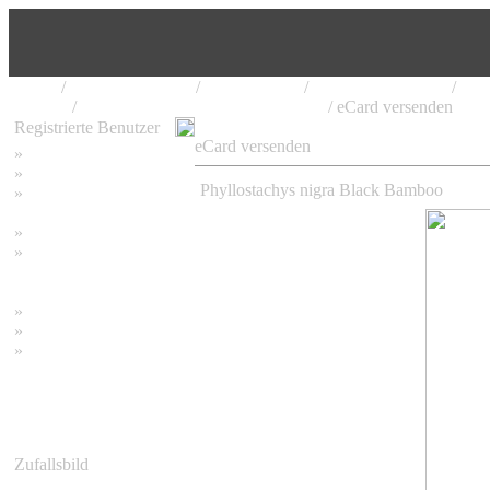
Home
/
Bambus Pflanzen
/
Phyllostachys
/
Phyllostachys nigra
/
Phyl
punctata
/
Phyllostachys nigra Black Bamboo
/ eCard versenden
Registrierte Benutzer
eCard versenden
»
Home
»
Suchen
Phyllostachys nigra Black Bamboo
»
Password vergessen
»
Impressum
»
Datenschutzerklärung
»
Bambus Bilder
»
Bambuspflanzen
»
Unser RSS Feed
Zufallsbild