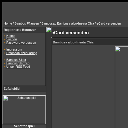
Home
/
Bambus Pflanzen
/
Bambusa
/
Bambusa albo-lineata Chia
/ eCard versenden
Registrierte Benutzer
eCard versenden
»
Home
»
Suchen
Bambusa albo-lineata Chia
»
Password vergessen
»
Impressum
»
Datenschutzerklärung
»
Bambus Bilder
»
Bambuspflanzen
»
Unser RSS Feed
Zufallsbild
Schattenspiel