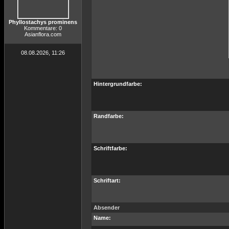
Phyllostachys prominens
Kommentare: 0
Asianflora.com
08.08.2026, 11:26
Hintergrundfarbe:
Randfarbe:
Schriftfarbe:
Schriftart:
Absender
Name: