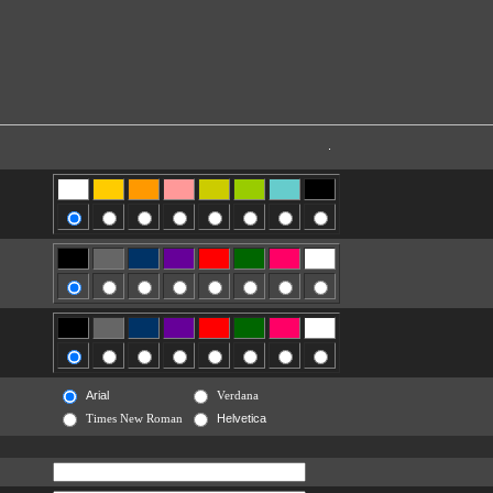
.
Arial
Verdana
Times New Roman
Helvetica