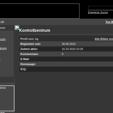
Erweiterte Suche
ofil
Top B
tzer
Kontrollzentrum
Profil von: sg
Alle Bilder v
ssen
Registriert seit:
30.09.2010
ärung
Zuletzt aktiv:
16.10.2010 23:29
Kommentare:
0
E-Mail:
d
Homepage:
ICQ:
hme