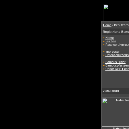
Home
/ Benutzerpr
Registrierte Benu
»
Home
»
Suchen
»
Password verge
»
Impressum
»
Datenschutzerkl
»
Bambus Bilder
»
Bambuspflanzen
»
Unser RSS Fee
Zufallsbild
Nahaufna