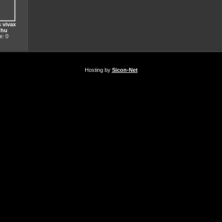
 vivax
zhu
: 0
Hosting by
Sicon-Net