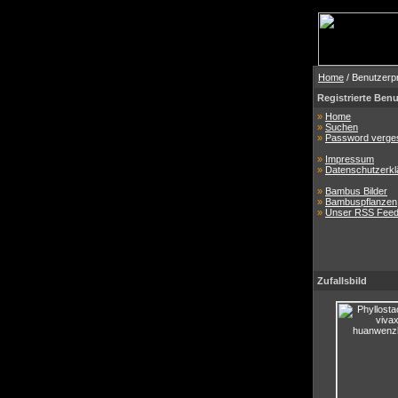
Home
/ Benutzerpr
Registrierte Benu
»
Home
»
Suchen
»
Password verge
»
Impressum
»
Datenschutzerkl
»
Bambus Bilder
»
Bambuspflanzen
»
Unser RSS Fee
Zufallsbild