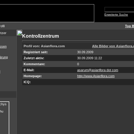
Erweiterte Suche
ofil
Top B
tzer
Kontrollzentrum
Profil von: Asianflora.com
Alle Bilder von Asianflor
ssen
Registriert seit:
30.09.2009
ärung
Zuletzt aktiv:
30.09.2009 11:22
Kommentare:
0
E-Mail:
asarum@asianflora dot com
d
Homepage:
http://www.Asianflora.com
ICQ: