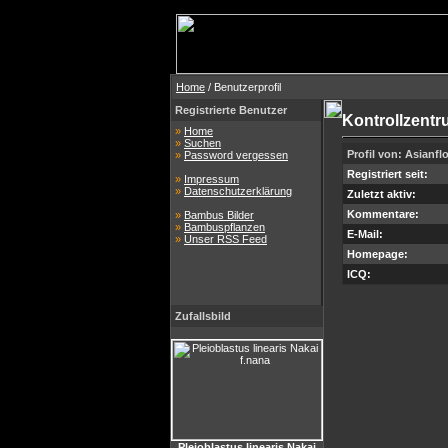
Home
/ Benutzerprofil
Registrierte Benutzer
Kontrollzent
»
Home
»
Suchen
Profil von: Asianfl
»
Password vergessen
Registriert seit:
»
Impressum
»
Datenschutzerklärung
Zuletzt aktiv:
Kommentare:
»
Bambus Bilder
»
Bambuspflanzen
E-Mail:
»
Unser RSS Feed
Homepage:
ICQ:
Zufallsbild
Pleioblastus linearis Nakai