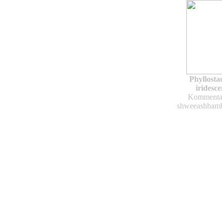
Phyllosta
iridesce
Kommentar
shweeashbam