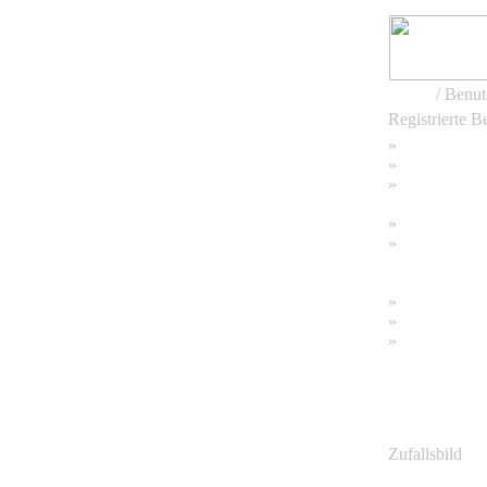
Home
/ Benut
Registrierte B
»
Home
»
Suchen
»
Password ve
»
Impressum
»
Datenschutzer
»
Bambus Bil
»
Bambuspfla
»
Unser RSS 
Zufallsbild