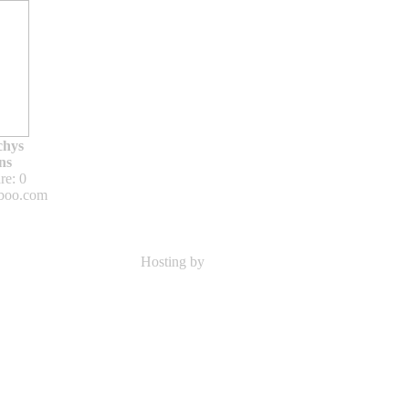
chys
ns
e: 0
boo.com
Hosting by
Sicon-Net