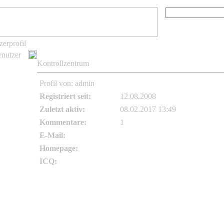
Erweiterte Suche
zerprofil
Top Bilde
enutzer
Kontrollzentrum
Profil von: admin
Alle Bilder von adm
rgessen
Registriert seit:
12.08.2008
Zuletzt aktiv:
08.02.2017 13:49
klärung
Kommentare:
1
E-Mail:
office@bambusgallerie dot de
der
nzen
Homepage:
http://www.bambusgallerie.de
Feed
ICQ: