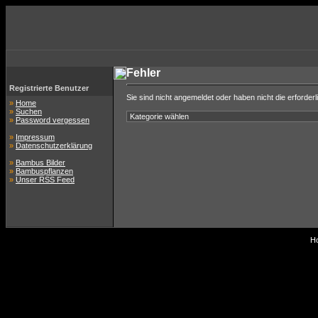
Fehler
Registrierte Benutzer
Sie sind nicht angemeldet oder haben nicht die erforderl
»
Home
»
Suchen
»
Password vergessen
»
Impressum
»
Datenschutzerklärung
»
Bambus Bilder
»
Bambuspflanzen
»
Unser RSS Feed
Ho