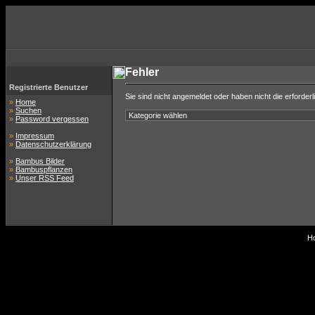
Fehler
Registrierte Benutzer
Sie sind nicht angemeldet oder haben nicht die erforderl
»
Home
»
Suchen
»
Password vergessen
»
Impressum
»
Datenschutzerklärung
»
Bambus Bilder
»
Bambuspflanzen
»
Unser RSS Feed
Ho