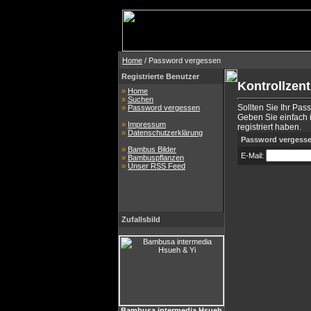
Home
/ Password vergessen
Registrierte Benutzer
Kontrollzen
»
Home
»
Suchen
Sollten Sie Ihr Pas
»
Password vergessen
Geben Sie einfach i
»
Impressum
registriert haben.
»
Datenschutzerklärung
Password vergess
»
Bambus Bilder
E-Mail:
»
Bambuspflanzen
»
Unser RSS Feed
Zufallsbild
Bambusa intermedia Hsueh