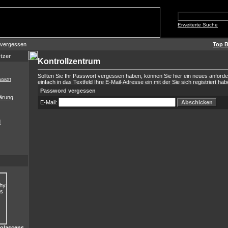
Erweiterte Suche
 vergessen
Top B
tzer
Kontrollzentrum
Sollten Sie Ihr Passwort vergessen haben, können Sie hier ein neues anford
ssen
einfach in das Textfeld Ihre E-Mail-Adresse ein mit der Sie sich registriert hab
Password vergessen
ärung
E-Mail:
d
iolascens