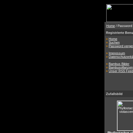
Home
/ Password
Registrierte Benu
»
Home
»
Suchen
»
Password verge
»
Impressum
»
Datenschutzerkl
»
Bambus Bilder
»
Bambuspflanzen
»
Unser RSS Fee
Zufallsbild
Phyllostachys v