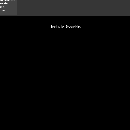
emoto
e: 0
.com
Hosting by
Sicon-Net