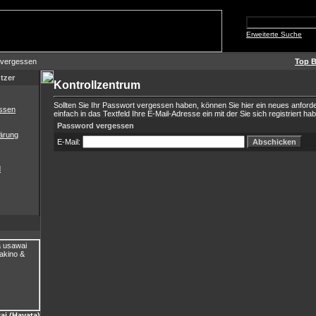
Erweiterte Suche
 vergessen
Top B
tzer
Kontrollzentrum
Sollten Sie Ihr Passwort vergessen haben, können Sie hier ein neues anford
ssen
einfach in das Textfeld Ihre E-Mail-Adresse ein mit der Sie sich registriert ha
Password vergessen
ärung
E-Mail:
d
i (Hayata)