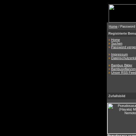
Home
/ Password
Registrierte Benu
»
Home
»
Suchen
»
Password verge
»
Impressum
»
Datenschutzerkl
»
Bambus Bilder
»
Bambuspflanzen
»
Unser RSS Fee
Zufallsbild
Pseudosasa usawa