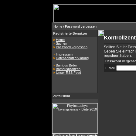
Home
/ Password vergessen
Registrierte Benutzer
Kontrollzen
»
Home
»
Suchen
Sollten Sie Ihr Pas
»
Password vergessen
Geben Sie einfach i
»
Impressum
registriert haben.
»
Datenschutzerklärung
Password vergess
»
Bambus Bilder
E-Mail:
»
Bambuspflanzen
»
Unser RSS Feed
Zufallsbild
Phyllostachys kwangsiensis