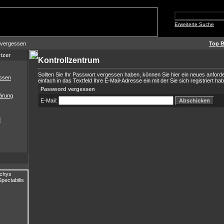
Erweiterte Suche
 vergessen
Top B
tzer
Kontrollzentrum
Sollten Sie Ihr Passwort vergessen haben, können Sie hier ein neues anford
ssen
einfach in das Textfeld Ihre E-Mail-Adresse ein mit der Sie sich registriert ha
Password vergessen
ärung
E-Mail:
d