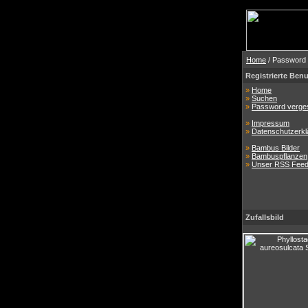
Home
/ Password
Registrierte Benu
»
Home
»
Suchen
»
Password verge
»
Impressum
»
Datenschutzerkl
»
Bambus Bilder
»
Bambuspflanzen
»
Unser RSS Fee
Zufallsbild