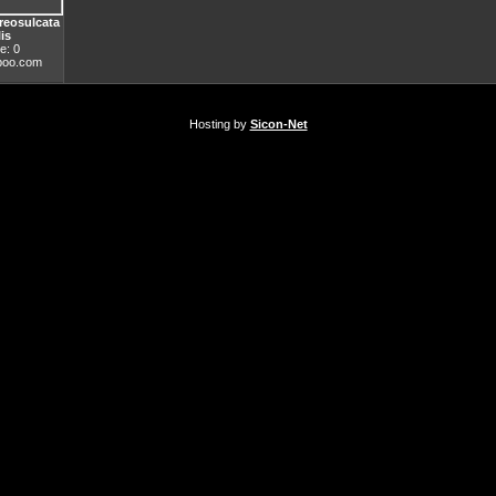
reosulcata
is
e: 0
oo.com
Hosting by
Sicon-Net