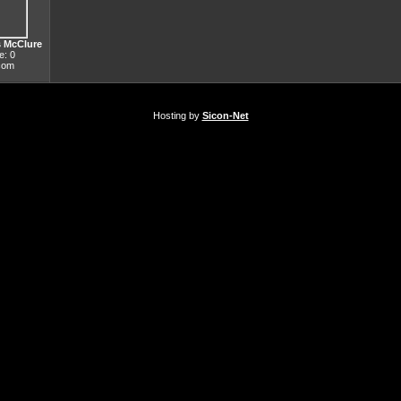
s McClure
: 0
.com
Hosting by
Sicon-Net