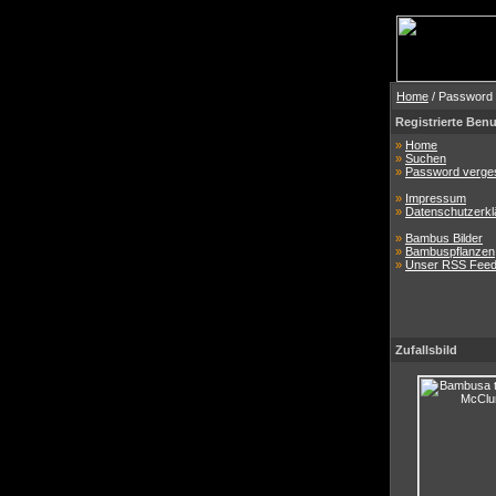
Home
/ Password
Registrierte Benu
»
Home
»
Suchen
»
Password verge
»
Impressum
»
Datenschutzerkl
»
Bambus Bilder
»
Bambuspflanzen
»
Unser RSS Fee
Zufallsbild