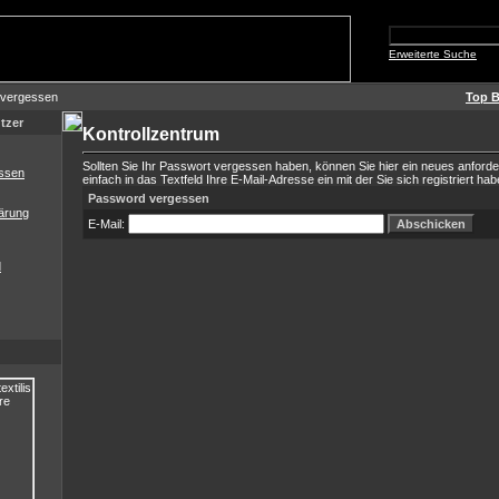
Erweiterte Suche
 vergessen
Top B
tzer
Kontrollzentrum
Sollten Sie Ihr Passwort vergessen haben, können Sie hier ein neues anford
ssen
einfach in das Textfeld Ihre E-Mail-Adresse ein mit der Sie sich registriert hab
Password vergessen
ärung
E-Mail:
d