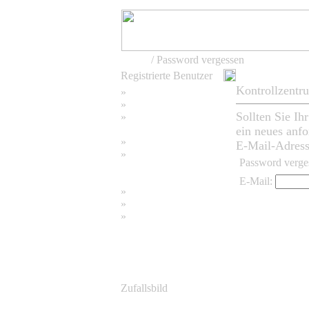
Home
/ Password vergessen
Registrierte Benutzer
Kontrollzentr
»
Home
»
Suchen
Sollten Sie Ih
»
Password vergessen
ein neues anfo
»
Impressum
E-Mail-Adresse
»
Password verge
Datenschutzerklärung
E-Mail:
»
Bambus Bilder
»
Bambuspflanzen
»
Unser RSS Feed
Zufallsbild