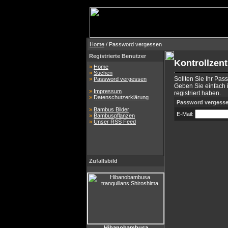
Home
/ Password vergessen
Registrierte Benutzer
Kontrollzen
»
Home
»
Suchen
Sollten Sie Ihr Pas
»
Password vergessen
Geben Sie einfach i
»
Impressum
registriert haben.
»
Datenschutzerklärung
Password vergess
»
Bambus Bilder
E-Mail:
»
Bambuspflanzen
»
Unser RSS Feed
Zufallsbild
Hibanobambusa