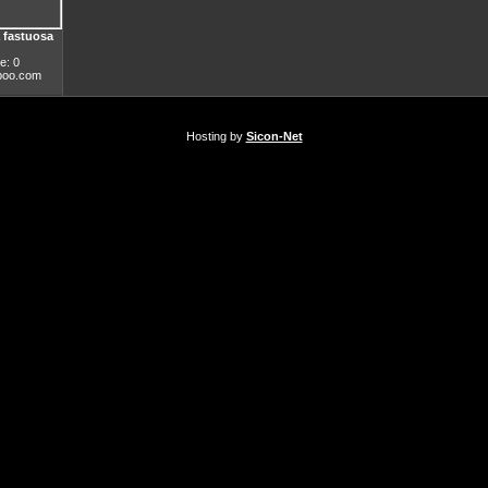
 fastuosa
e: 0
oo.com
Hosting by
Sicon-Net