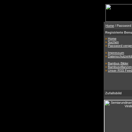
Home
/ Password
Registrierte Benu
»
Home
»
Suchen
»
Password verge
»
Impressum
»
Datenschutzerkl
»
Bambus Bilder
»
Bambuspflanzen
»
Unser RSS Fee
Zufallsbild