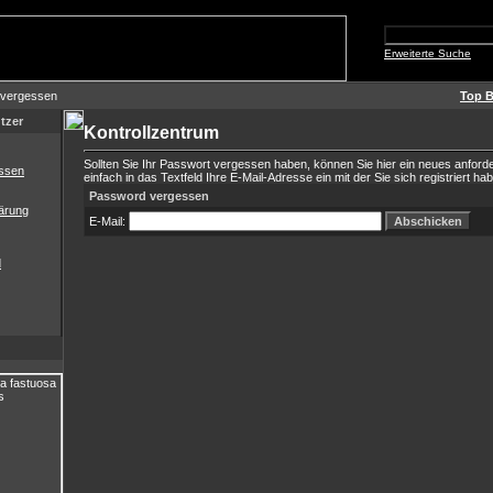
Erweiterte Suche
 vergessen
Top B
tzer
Kontrollzentrum
Sollten Sie Ihr Passwort vergessen haben, können Sie hier ein neues anford
ssen
einfach in das Textfeld Ihre E-Mail-Adresse ein mit der Sie sich registriert ha
Password vergessen
ärung
E-Mail:
d