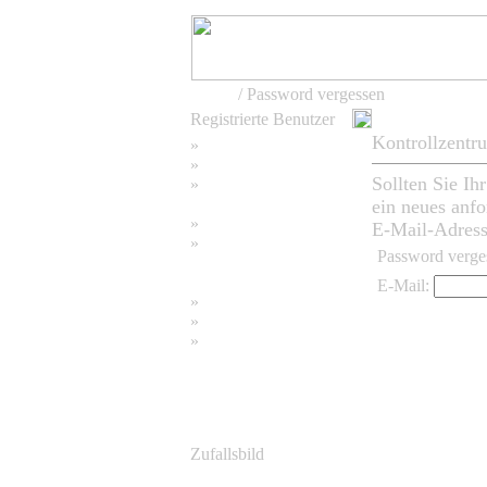
Home
/ Password vergessen
Registrierte Benutzer
Kontrollzentr
»
Home
»
Suchen
Sollten Sie Ih
»
Password vergessen
ein neues anfo
»
Impressum
E-Mail-Adresse
»
Password verge
Datenschutzerklärung
E-Mail:
»
Bambus Bilder
»
Bambuspflanzen
»
Unser RSS Feed
Zufallsbild