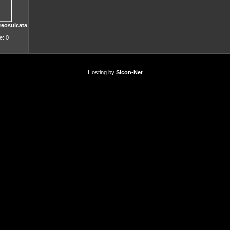
reosulcata
: 0
Hosting by
Sicon-Net