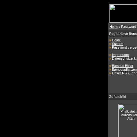
Home
/ Password
Registrierte Benu
»
Home
»
Suchen
»
Password verge
»
Impressum
»
Datenschutzerkl
»
Bambus Bilder
»
Bambuspflanzen
»
Unser RSS Fee
Zufallsbild