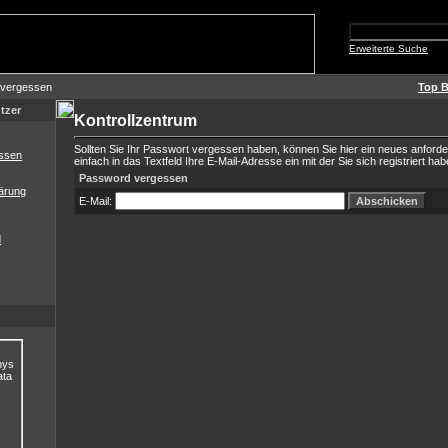
Erweiterte Suche
 vergessen
Top B
tzer
Kontrollzentrum
Sollten Sie Ihr Passwort vergessen haben, können Sie hier ein neues anford
ssen
einfach in das Textfeld Ihre E-Mail-Adresse ein mit der Sie sich registriert hab
Password vergessen
ärung
E-Mail:
d