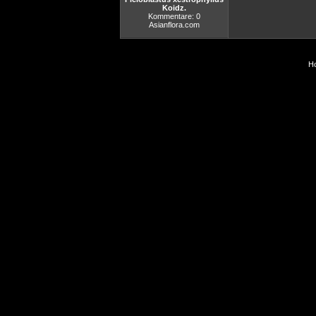
Koidz.
Kommentare: 0
Asianflora.com
Ho