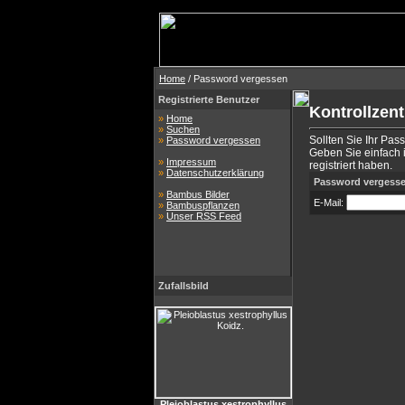
Home
/ Password vergessen
Registrierte Benutzer
Kontrollzen
»
Home
»
Suchen
Sollten Sie Ihr Pas
»
Password vergessen
Geben Sie einfach i
»
Impressum
registriert haben.
»
Datenschutzerklärung
Password vergess
»
Bambus Bilder
E-Mail:
»
Bambuspflanzen
»
Unser RSS Feed
Zufallsbild
Pleioblastus xestrophyllus