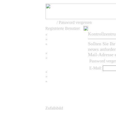
Home
/ Password vergessen
Registrierte Benutzer
Kontrollzentr
»
Home
»
Suchen
Sollten Sie Ih
»
Password vergessen
neues anforder
»
Impressum
Mail-Adresse ei
»
Password verge
Datenschutzerklärung
E-Mail:
»
Bambus Bilder
»
Bambuspflanzen
»
Unser RSS Feed
Zufallsbild