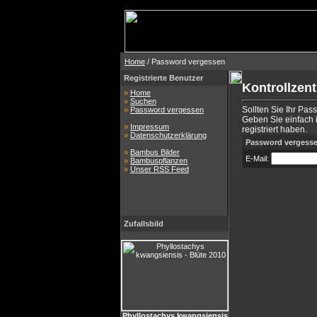
Home
/ Password vergessen
Registrierte Benutzer
Kontrollzen
»
Home
»
Suchen
Sollten Sie Ihr Pas
»
Password vergessen
Geben Sie einfach i
»
Impressum
registriert haben.
»
Datenschutzerklärung
Password vergess
»
Bambus Bilder
E-Mail:
»
Bambuspflanzen
»
Unser RSS Feed
Zufallsbild
Phyllostachys kwangsiensis