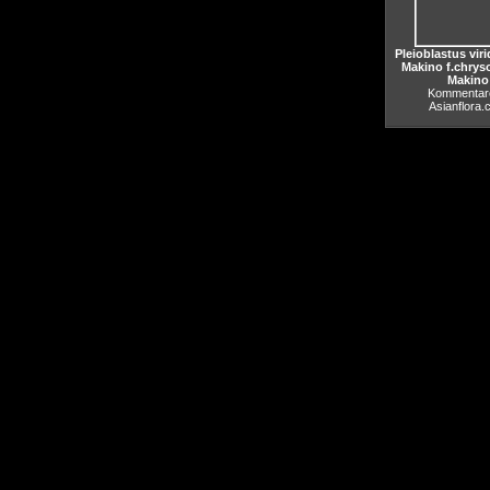
Pleioblastus viri
Makino f.chrys
Makino
Kommentare
Asianflora