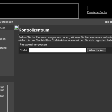
Erweiterte Suche
 vergessen
Top B
tzer
Kontrollzentrum
Sollten Sie Ihr Passwort vergessen haben, können Sie hier ein neues anford
ssen
einfach in das Textfeld Ihre E-Mail-Adresse ein mit der Sie sich registriert hab
Password vergessen
ärung
E-Mail:
d