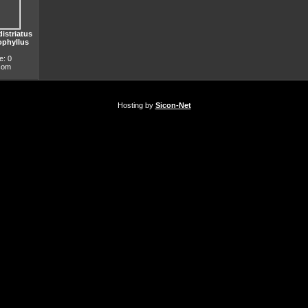
distriatus
ophyllus
: 0
.com
Hosting by
Sicon-Net