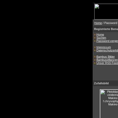
Home
/ Password
Registrierte Benu
»
Home
»
Suchen
»
Password verge
»
Impressum
»
Datenschutzerkl
»
Bambus Bilder
»
Bambuspflanzen
»
Unser RSS Fee
Zufallsbild