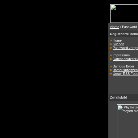
Home
/ Password
Registrierte Benu
»
Home
»
Suchen
»
Password verge
»
Impressum
»
Datenschutzerkl
»
Bambus Bilder
»
Bambuspflanzen
»
Unser RSS Fee
Zufallsbild