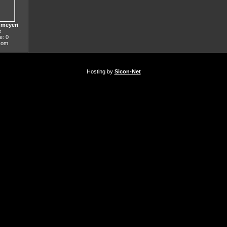
 meyeri
e
: 0
.com
Hosting by
Sicon-Net