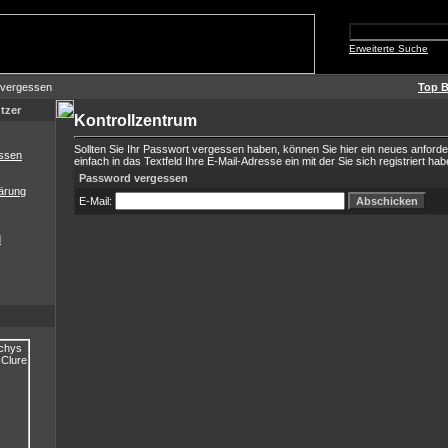
Erweiterte Suche
 vergessen
Top B
tzer
Kontrollzentrum
Sollten Sie Ihr Passwort vergessen haben, können Sie hier ein neues anford
ssen
einfach in das Textfeld Ihre E-Mail-Adresse ein mit der Sie sich registriert hab
Password vergessen
ärung
E-Mail:
d