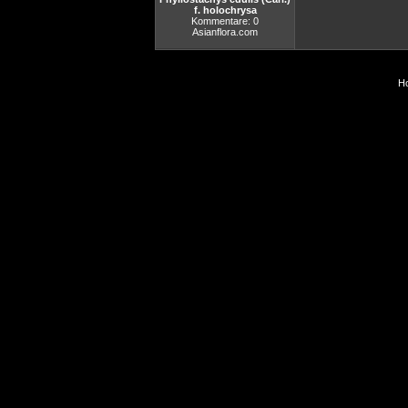
f. holochrysa
Kommentare: 0
Asianflora.com
Ho