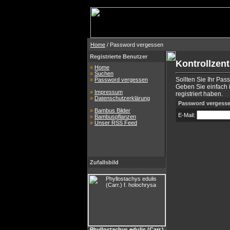
Home
/ Password vergessen
Registrierte Benutzer
Kontrollzen
»
Home
»
Suchen
Sollten Sie Ihr Pas
»
Password vergessen
Geben Sie einfach i
»
Impressum
registriert haben.
»
Datenschutzerklärung
Password vergess
»
Bambus Bilder
E-Mail:
»
Bambuspflanzen
»
Unser RSS Feed
Zufallsbild
Phyllostachys edulis (Carr.)