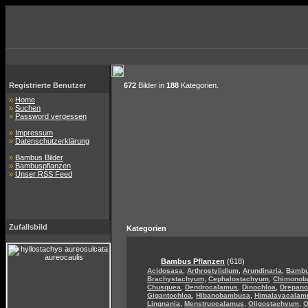
Registrierte Benutzer
672
Bilder in
188
Kategorien.
»
Home
»
Suchen
»
Password vergessen
»
Impressum
»
Datenschutzerklärung
»
Bambus Bilder
»
Bambuspflanzen
»
Unser RSS Feed
Zufallsbild
Kategorien
Bambus Pflanzen
(618)
,
,
,
Acidosasa
Arthrostylidium
Arundinaria
Bamb
,
,
Brachystachyum
Cephalostachyum
Chimonob
,
,
,
Chusquea
Dendrocalamus
Dinochloa
Drepan
,
,
Gigantochloa
Hibanobambusa
Himalayacalam
,
,
,
Lingnania
Menstruocalamus
Oligostachyum
O