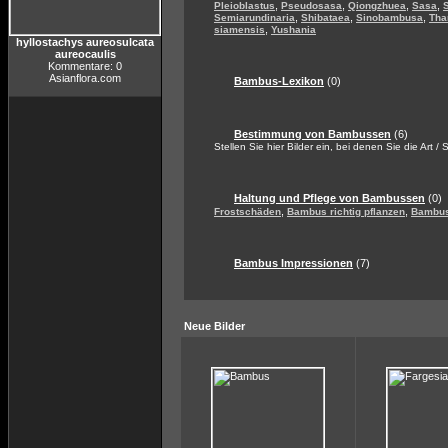
,
,
,
,
Pleioblastus
Pseudosasa
Qiongzhuea
Sasa
,
,
,
Semiarundinaria
Shibataea
Sinobambusa
Tha
,
siamensis
Yushania
hyllostachys aureosulcata
aureocaulis
Kommentare: 0
Asianflora.com
Bambus-Lexikon
(0)
Bestimmung von Bambussen
(6)
Stellen Sie hier Bilder ein, bei denen Sie die Art /
Haltung und Pflege von Bambussen
(0)
,
,
Frostschäden
Bambus richtig pflanzen
Bambus
Bambus Impressionen
(7)
Neue Bilder