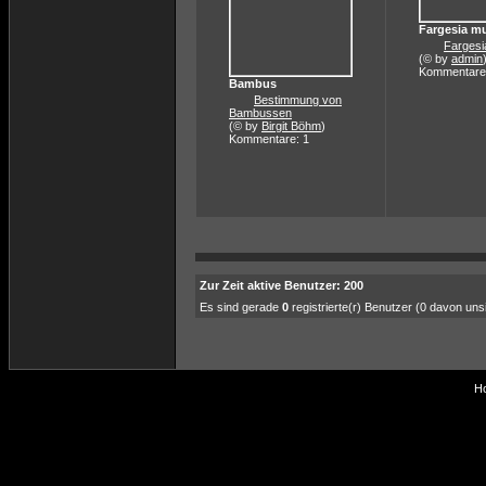
Fargesia m
Fargesi
(© by
admin
Kommentare
Bambus
Bestimmung von
Bambussen
(© by
Birgit Böhm
)
Kommentare: 1
Zur Zeit aktive Benutzer: 200
Es sind gerade
0
registrierte(r) Benutzer (0 davon un
Ho