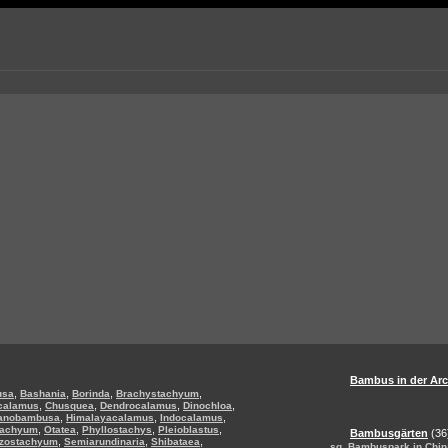
Bambus in der Arc
,
,
,
,
usa
Bashania
Borinda
Brachystachyum
,
,
,
,
calamus
Chusquea
Dendrocalamus
Dinochloa
,
,
,
anobambusa
Himalayacalamus
Indocalamus
,
,
,
,
tachyum
Otatea
Phyllostachys
Pleioblastus
Bambusgärten
(36
,
,
,
izostachyum
Semiarundinaria
Shibataea
,
sg
Bambuspark in Chin