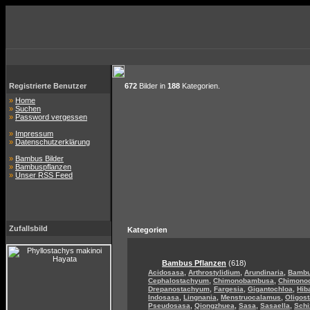
Registrierte Benutzer
672
Bilder in
188
Kategorien.
»
Home
»
Suchen
»
Password vergessen
»
Impressum
»
Datenschutzerklärung
»
Bambus Bilder
»
Bambuspflanzen
»
Unser RSS Feed
Zufallsbild
Kategorien
Bambus Pflanzen
(618)
,
,
,
Acidosasa
Arthrostylidium
Arundinaria
Bamb
,
,
Cephalostachyum
Chimonobambusa
Chimono
,
,
,
Drepanostachyum
Fargesia
Gigantochloa
Hib
,
,
,
Indosasa
Lingnania
Menstruocalamus
Oligos
,
,
,
,
Pseudosasa
Qiongzhuea
Sasa
Sasaella
Sch