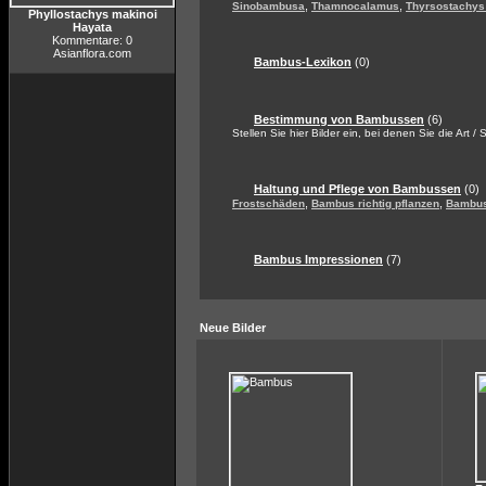
,
,
Sinobambusa
Thamnocalamus
Thyrsostachys
Phyllostachys makinoi
Hayata
Kommentare: 0
Asianflora.com
Bambus-Lexikon
(0)
Bestimmung von Bambussen
(6)
Stellen Sie hier Bilder ein, bei denen Sie die Art /
Haltung und Pflege von Bambussen
(0)
,
,
Frostschäden
Bambus richtig pflanzen
Bambus
Bambus Impressionen
(7)
Neue Bilder