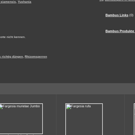
,
 siamensis
Yushania
Bambus Links
(0)
Bambus Produkte
 Sorte nicht kennen.
,
 richtig düngen
Rhizomsperren