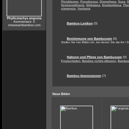
,
,
,
,
Pleioblastus
Pseudosasa
Qiongzhuea
Sasa
S
,
,
,
Semiarundinaria
Shibataea
Sinobambusa
Tha
,
siamensis
Yushania
Phyllostachys angusta
Kommentare: 0
Bambus-Lexikon
(0)
shweeashbamboo.com
Bestimmung von Bambussen
(6)
Stellen Sie hier Bilder ein, bei denen Sie die Art / 
Haltung und Pflege von Bambussen
(0)
,
,
Frostschäden
Bambus richtig pflanzen
Bambus 
Bambus Impressionen
(7)
Neue Bilder