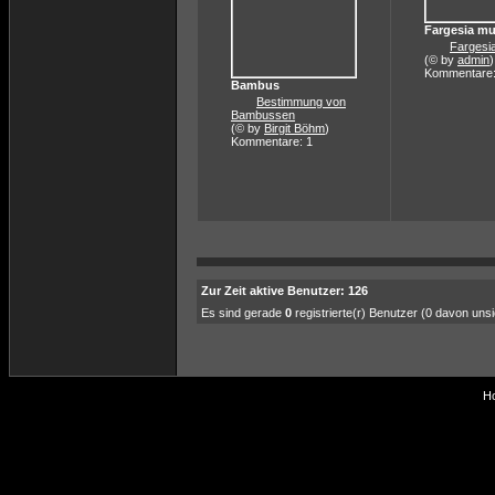
Fargesia mu
Fargesi
(© by
admin
)
Kommentare:
Bambus
Bestimmung von
Bambussen
(© by
Birgit Böhm
)
Kommentare: 1
Zur Zeit aktive Benutzer: 126
Es sind gerade
0
registrierte(r) Benutzer (0 davon uns
Ho