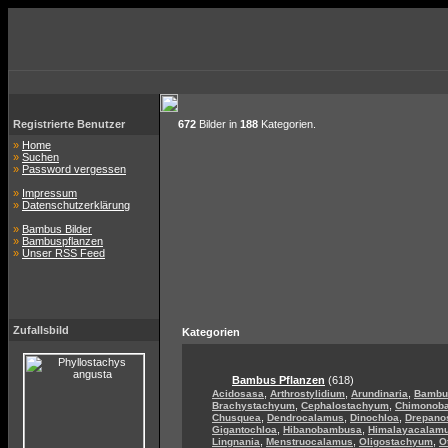
Registrierte Benutzer
672
Bilder in
188
Kategorien.
»
Home
»
Suchen
»
Password vergessen
»
Impressum
»
Datenschutzerklärung
»
Bambus Bilder
»
Bambuspflanzen
»
Unser RSS Feed
Zufallsbild
Kategorien
Bambus Pflanzen
(618)
,
,
,
Acidosasa
Arthrostylidium
Arundinaria
Bambu
,
,
Brachystachyum
Cephalostachyum
Chimonob
,
,
,
Chusquea
Dendrocalamus
Dinochloa
Drepano
,
,
Gigantochloa
Hibanobambusa
Himalayacalam
,
,
,
Lingnania
Menstruocalamus
Oligostachyum
O