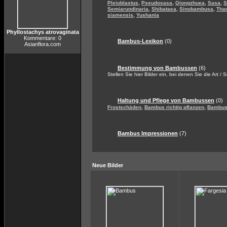
,
,
,
,
Pleioblastus
Pseudosasa
Qiongzhuea
Sasa
S
,
,
,
Semiarundinaria
Shibataea
Sinobambusa
Tha
,
siamensis
Yushania
Phyllostachys atrovaginata
Kommentare: 0
Bambus-Lexikon
(0)
Asianflora.com
Bestimmung von Bambussen
(6)
Stellen Sie hier Bilder ein, bei denen Sie die Art / 
Haltung und Pflege von Bambussen
(0)
,
,
Frostschäden
Bambus richtig pflanzen
Bambus 
Bambus Impressionen
(7)
Neue Bilder