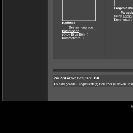
Fargesia mu
Fargesi
(© by
admin
)
Kommentare:
Bambus
Bestimmung von
Bambussen
(© by
Birgit Böhm
)
Kommentare: 1
Zur Zeit aktive Benutzer: 150
Es sind gerade
0
registrierte(r) Benutzer (0 davon uns
Ho