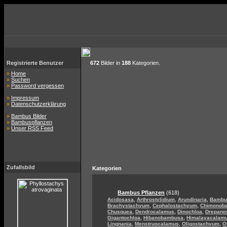
Registrierte Benutzer
672
Bilder in
188
Kategorien.
»
Home
»
Suchen
»
Password vergessen
»
Impressum
»
Datenschutzerklärung
»
Bambus Bilder
»
Bambuspflanzen
»
Unser RSS Feed
Zufallsbild
Kategorien
Bambus Pflanzen
(618)
,
,
,
Acidosasa
Arthrostylidium
Arundinaria
Bambu
,
,
Brachystachyum
Cephalostachyum
Chimonob
,
,
,
Chusquea
Dendrocalamus
Dinochloa
Drepano
,
,
Gigantochloa
Hibanobambusa
Himalayacalam
,
,
,
Lingnania
Menstruocalamus
Oligostachyum
O