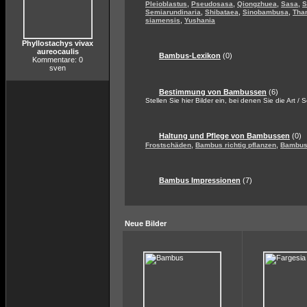
,
,
,
,
Pleioblastus
Pseudosasa
Qiongzhuea
Sasa
S
,
,
,
Semiarundinaria
Shibataea
Sinobambusa
Tha
,
siamensis
Yushania
Phyllostachys vivax
aureocaulis
Bambus-Lexikon
(0)
Kommentare: 0
sven
Bestimmung von Bambussen
(6)
Stellen Sie hier Bilder ein, bei denen Sie die Art / 
Haltung und Pflege von Bambussen
(0)
,
,
Frostschäden
Bambus richtig pflanzen
Bambus 
Bambus Impressionen
(7)
Neue Bilder