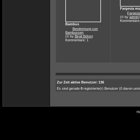
Fargesia mu
Fargesi
(© by
admin
)
Kommentare:
Bambus
Bestimmung von
Bambussen
(© by
Birgit Böhm
)
Kommentare: 1
Zur Zeit aktive Benutzer: 136
Es sind gerade
0
registrierte(r) Benutzer (0 davon uns
Ho