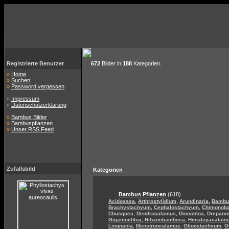
Registrierte Benutzer
672
Bilder in
188
Kategorien.
»
Home
»
Suchen
»
Password vergessen
»
Impressum
»
Datenschutzerklärung
»
Bambus Bilder
»
Bambuspflanzen
»
Unser RSS Feed
Zufallsbild
Kategorien
Bambus Pflanzen
(618)
,
,
,
Acidosasa
Arthrostylidium
Arundinaria
Bambu
,
,
Brachystachyum
Cephalostachyum
Chimonob
,
,
,
Chusquea
Dendrocalamus
Dinochloa
Drepano
,
,
Gigantochloa
Hibanobambusa
Himalayacalam
,
,
,
Lingnania
Menstruocalamus
Oligostachyum
O